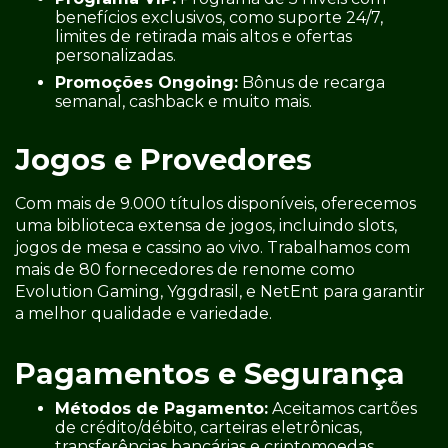
benefícios exclusivos, como suporte 24/7,
limites de retirada mais altos e ofertas
personalizadas.
Promoções Ongoing:
Bônus de recarga
semanal, cashback e muito mais.
Jogos e Provedores
Com mais de 9.000 títulos disponíveis, oferecemos
uma biblioteca extensa de jogos, incluindo slots,
jogos de mesa e cassino ao vivo. Trabalhamos com
mais de 80 fornecedores de renome como
Evolution Gaming, Yggdrasil, e NetEnt para garantir
a melhor qualidade e variedade.
Pagamentos e Segurança
Métodos de Pagamento:
Aceitamos cartões
de crédito/débito, carteiras eletrônicas,
transferências bancárias e criptomoedas.