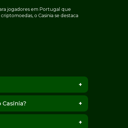
para jogadores em Portugal que
criptomoedas, o Casinia se destaca
cárias e criptomoedas.
 Casinia?