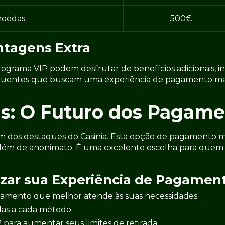
moedas
500€
ntagens Extra
rama VIP podem desfrutar de benefícios adicionais, incl
requentes que buscam uma experiência de pagamento mais
s: O Futuro dos Pagame
m dos destaques do Casinia. Esta opção de pagamento 
 além de anonimato. É uma excelente escolha para quem
izar sua Experiência de Pagamen
amento que melhor atende às suas necessidades.
adas a cada método.
para aumentar seus limites de retirada.