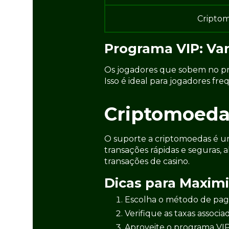
Cripto
Programa VIP: Va
Os jogadores que sobem no prog
Isso é ideal para jogadores f
Criptomoeda
O suporte a criptomoedas é u
transações rápidas e seguras,
transações de casino.
Dicas para Maxim
Escolha o método de pag
Verifique as taxas associ
Aproveite o programa VIP 