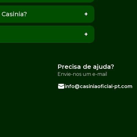
de nas transações.
 Casinia?
Precisa de ajuda?
Envie-nos um e-mail
info@casiniaoficial-pt.com