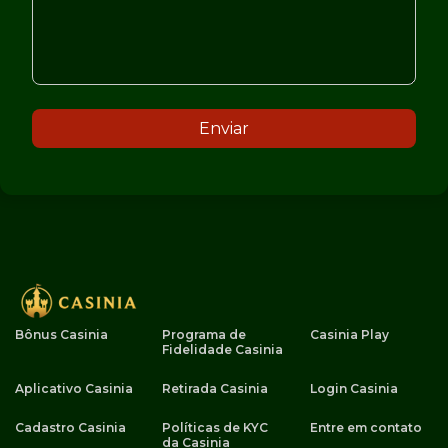
Enviar
Bônus Casinia
Programa de
Casinia Play
Fidelidade Casinia
Aplicativo Casinia
Retirada Casinia
Login Casinia
Cadastro Casinia
Políticas de KYC
Entre em contato
da Casinia